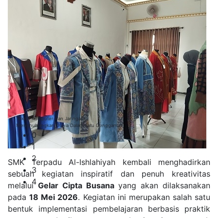
Teknik Komputer dan Jaringan
Menghubungkan Dunia Dalam Satu Genggaman
0
1
2
SMK Terpadu Al-Ishlahiyah kembali menghadirkan
3
sebuah kegiatan inspiratif dan penuh kreativitas
4
melalui
Gelar Cipta Busana
yang akan dilaksanakan
pada
18 Mei 2026
. Kegiatan ini merupakan salah satu
bentuk implementasi pembelajaran berbasis praktik