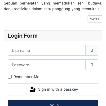
Sebuah perhelatan yang memadukan seni, budaya,
dan kreativitas dalam satu panggung yang memukau.
Next arti
Next
Login Form
Username
Password
Show P
Remember Me
Sign in with a passkey
Log in