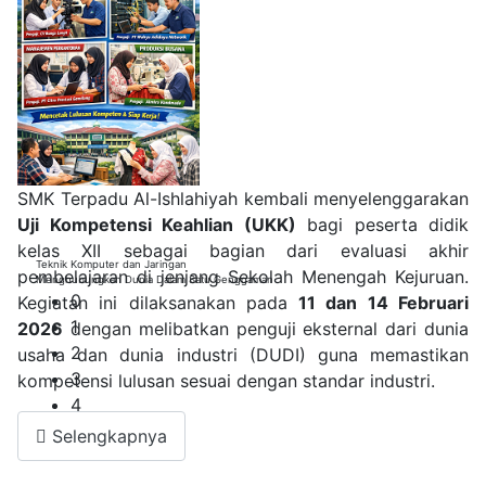
SMK Terpadu Al-Ishlahiyah kembali menyelenggarakan
Uji Kompetensi Keahlian (UKK)
bagi peserta didik
kelas XII sebagai bagian dari evaluasi akhir
Teknik Komputer dan Jaringan
pembelajaran di jenjang Sekolah Menengah Kejuruan.
Menghubungkan Dunia Dalam Satu Genggaman
0
Kegiatan ini dilaksanakan pada
11 dan 14 Februari
1
2026
dengan melibatkan penguji eksternal dari dunia
2
usaha dan dunia industri (DUDI) guna memastikan
3
kompetensi lulusan sesuai dengan standar industri.
4
Selengkapnya